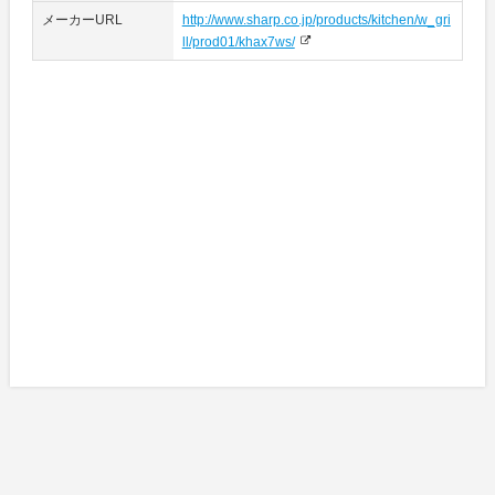
メーカーURL
http://www.sharp.co.jp/products/kitchen/w_gri
ll/prod01/khax7ws/