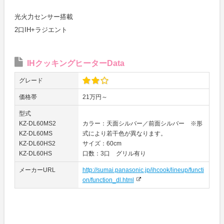
光火力センサー搭載
2口IH+ラジエント
IHクッキングヒーターData
グレード
価格帯
21万円～
型式
KZ-DL60MS2
カラー：天面シルバー／前面シルバー ※形
KZ-DL60MS
式により若干色が異なります。
KZ-DL60HS2
サイズ：60cm
KZ-DL60HS
口数：3口 グリル有り
メーカーURL
http://sumai.panasonic.jp/ihcook/lineup/functi
on/function_dl.html