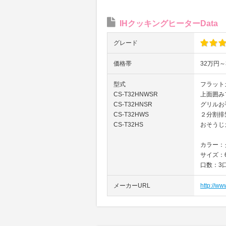
IHクッキングヒーターData
グレード
価格帯
32万円～
型式
フラット
CS-T32HNWSR
上面囲み
CS-T32HNSR
グリルお
CS-T32HWS
２分割排
CS-T32HS
おそうじ
カラー：
サイズ：6
口数：3
メーカーURL
http://ww