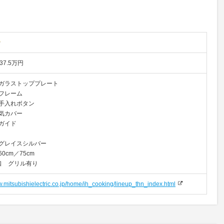
37.5万円
ガラストッププレート
フレーム
手入れボタン
気カバー
ガイド
グレイスシルバー
0cm／75cm
口 グリル有り
w.mitsubishielectric.co.jp/home/ih_cooking/lineup_thn_index.html