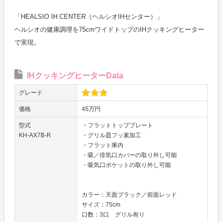
「HEALSIO IH CENTER（ヘルシオIHセンター）」
ヘルシオの健康調理を75cmワイドトップのIHクッキングヒーター
で実現。
IHクッキングヒーターData
グレード
価格
45万円
型式
・フラットトッププレート
KH-AX7B-R
・グリル皿フッ素加工
・フラット庫内
・吸／排気口カバーの取り外し可能
・吸気口ポケットの取り外し可能
カラー：天面ブラック／前面レッド
サイズ：75cm
口数：3口 グリル有り