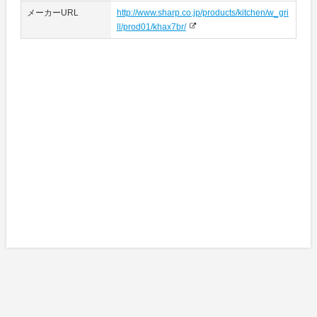
メーカーURL
http://www.sharp.co.jp/products/kitchen/w_gri
ll/prod01/khax7br/