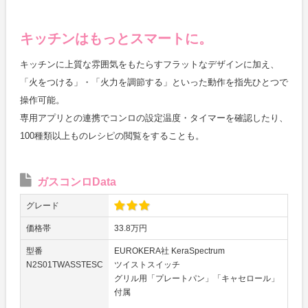
キッチンはもっとスマートに。
キッチンに上質な雰囲気をもたらすフラットなデザインに加え、
「火をつける」・「火力を調節する」といった動作を指先ひとつで
操作可能。
専用アプリとの連携でコンロの設定温度・タイマーを確認したり、
100種類以上ものレシピの閲覧をすることも。
ガスコンロData
グレード
価格帯
33.8万円
型番
EUROKERA社 KeraSpectrum
N2S01TWASSTESC
ツイストスイッチ
グリル用「プレートパン」「キャセロール」
付属