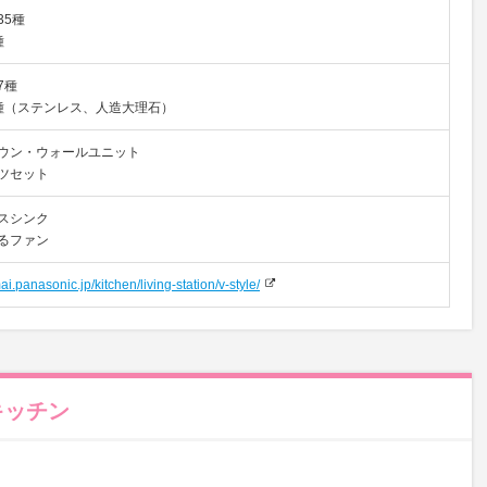
35種
種
7種
種（ステンレス、人造大理石）
ウン・ウォールユニット
ツセット
スシンク
るファン
ai.panasonic.jp/kitchen/living-station/v-style/
キッチン