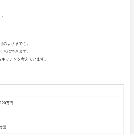
と、
。
地のよさまでも。
う形にできます。
らキッチンを考えています。
120万円
対面