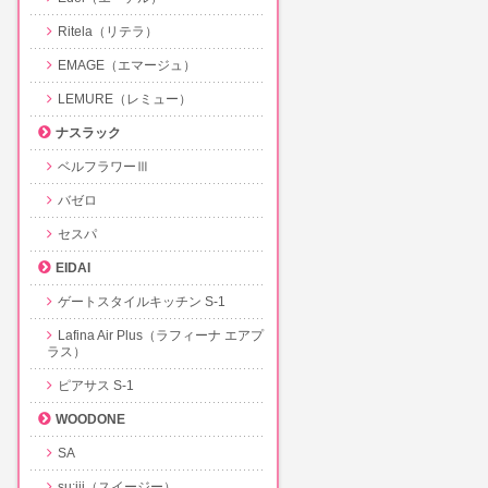
Ritela（リテラ）
EMAGE（エマージュ）
LEMURE（レミュー）
ナスラック
ベルフラワーⅢ
バゼロ
セスパ
EIDAI
ゲートスタイルキッチン S-1
Lafina Air Plus（ラフィーナ エアプ
ラス）
ピアサス S-1
WOODONE
SA
su:iji（スイージー）