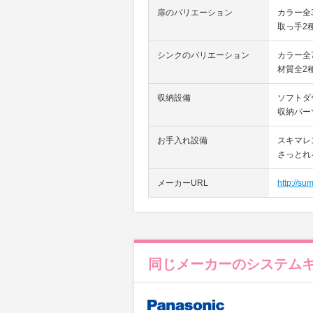
扉のバリエーション
カラー全
取っ手2
シンクのバリエーション
カラー全
材質全2
収納設備
ソフトダ
収納パー
お手入れ設備
スキマレ
さっとれ
メーカーURL
http://sum
同じメーカーのシステム