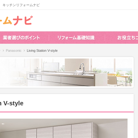
 キッチンリフォームナビ
ン
Panasonic
Living Station V-style
n V-style