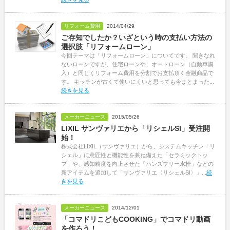
リフォーム費用
2014/04/29
ご存知でしたか？いざという時の支払い方法の
選択肢「リフォームローン」
今回テーマは「リフォームローン」についてです。 聞きなれ
ないローンですが、住宅ローンや、オートローン（自動車購
入）と同じくリフォーム費用を分割でお支払頂く金融商品で
す。 キッチンが古くて使いにくいと思っても今まとまった...
続きを見る
メーカーニュース
2015/05/26
LIXIL サンヴァリエから「リシェルSI」受注開
始！
株式会社LIXIL（サンヴァリエ）から、システムキッチン「リ
シェル」に意匠性と機能性を兼ね備えた「セラミックトッ
プ」や、感知精度を向上させた「ハンズフリー水栓」などの
新アイテムを追加して「サンヴァリエ〈リシェルSI〉」...
続
きを見る
メーカーニュース
2014/12/01
「コマドリこどもCOOKING」でコマドリ動画
を作ろう！