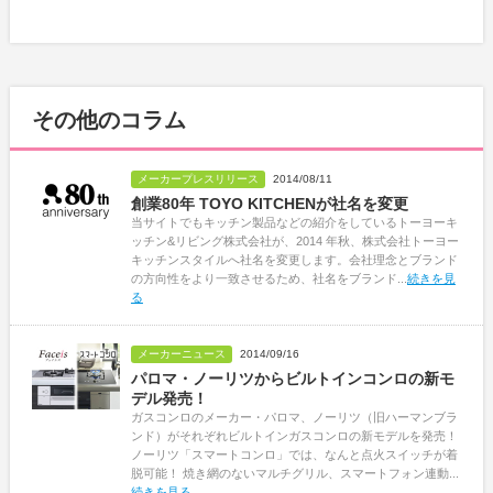
その他のコラム
メーカープレスリリース
2014/08/11
創業80年 TOYO KITCHENが社名を変更
当サイトでもキッチン製品などの紹介をしているトーヨーキ
ッチン&リビング株式会社が、2014 年秋、株式会社トーヨー
キッチンスタイルへ社名を変更します。会社理念とブランド
の方向性をより一致させるため、社名をブランド...
続きを見
る
メーカーニュース
2014/09/16
パロマ・ノーリツからビルトインコンロの新モ
デル発売！
ガスコンロのメーカー・パロマ、ノーリツ（旧ハーマンブラ
ンド）がそれぞれビルトインガスコンロの新モデルを発売！
ノーリツ「スマートコンロ」では、なんと点火スイッチが着
脱可能！ 焼き網のないマルチグリル、スマートフォン連動...
続きを見る