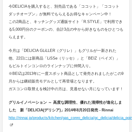
今DELICIAを購入すると、別売品である「ココット」「ココット
ダッチオーブン」が無料でもらえるお得なキャンペーン中！
この2商品と、キッチングッズ通販サイト「R.STYLE」で利用でき
る5,000円分のクーポンの、合計3点の中から好きなものをひとつも
らえます。
今月は「DELICIA GLiLLER（グリレ）」もグリルが一新された
他、22日には新商品「LiSSe（リッセ）」と「BEIZ（ベイズ）」
もビルトインコンロのラインナップに仲間入り。
※BEIZは2013年に一度スポット商品として発売されましたがこの9
月からは継続販売モデルとして再登場となります。
ガスコンロ取替えを検討中の方は、見逃せない月になっています！
グリルイノベーション ～ 高度な調理性、優れた清掃性が進化しま
した 新「DELICIA(デリシア)」2014年8月20日発売 - Rinnai
http://rinnai.jp/products/kitchen/gas_conro_delicia/gc_delicia/delicia_poi