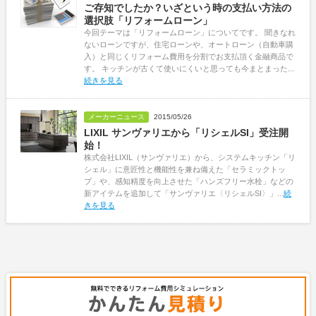
ご存知でしたか？いざという時の支払い方法の
選択肢「リフォームローン」
今回テーマは「リフォームローン」についてです。 聞きなれ
ないローンですが、住宅ローンや、オートローン（自動車購
入）と同じくリフォーム費用を分割でお支払頂く金融商品で
す。 キッチンが古くて使いにくいと思っても今まとまった...
続きを見る
メーカーニュース
2015/05/26
LIXIL サンヴァリエから「リシェルSI」受注開
始！
株式会社LIXIL（サンヴァリエ）から、システムキッチン「リ
シェル」に意匠性と機能性を兼ね備えた「セラミックトッ
プ」や、感知精度を向上させた「ハンズフリー水栓」などの
新アイテムを追加して「サンヴァリエ〈リシェルSI〉」...
続
きを見る