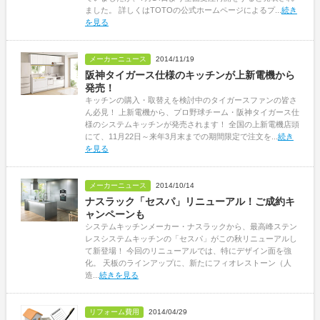
ました。 詳しくはTOTOの公式ホームページによるプ...
続き
を見る
メーカーニュース
2014/11/19
阪神タイガース仕様のキッチンが上新電機から
発売！
キッチンの購入・取替えを検討中のタイガースファンの皆さ
ん必見！ 上新電機から、プロ野球チーム・阪神タイガース仕
様のシステムキッチンが発売されます！ 全国の上新電機店頭
にて、11月22日～来年3月末までの期間限定で注文を...
続き
を見る
メーカーニュース
2014/10/14
ナスラック「セスパ」リニューアル！ご成約キ
ャンペーンも
システムキッチンメーカー・ナスラックから、最高峰ステン
レスシステムキッチンの「セスパ」がこの秋リニューアルし
て新登場！ 今回のリニューアルでは、特にデザイン面を強
化。 天板のラインアップに、新たにフィオレストーン（人
造...
続きを見る
リフォーム費用
2014/04/29